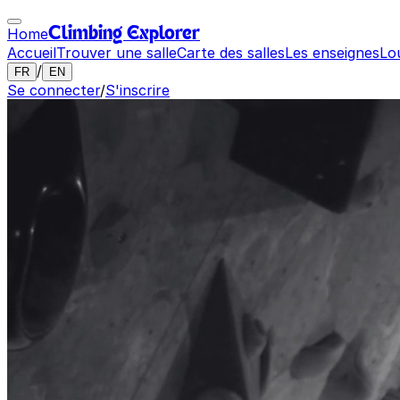
Home
Climbing Explorer
Accueil
Trouver une salle
Carte des salles
Les enseignes
Lo
/
FR
EN
Se connecter
/
S'inscrire