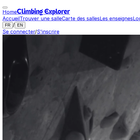
Home
Climbing Explorer
Accueil
Trouver une salle
Carte des salles
Les enseignes
Lo
/
FR
EN
Se connecter
/
S'inscrire