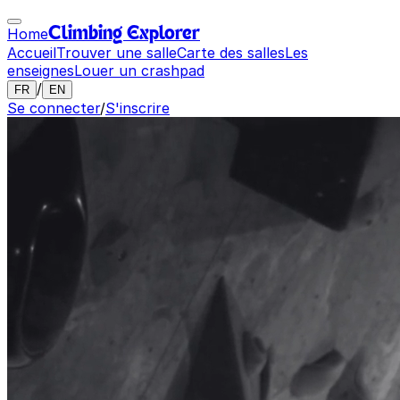
Home
Climbing Explorer
Accueil
Trouver une salle
Carte des salles
Les
enseignes
Louer un crashpad
/
FR
EN
Se connecter
/
S'inscrire