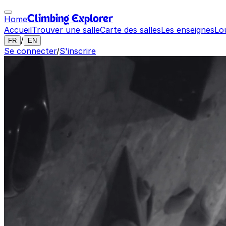
Home
Climbing Explorer
Accueil
Trouver une salle
Carte des salles
Les enseignes
Lo
/
FR
EN
Se connecter
/
S'inscrire