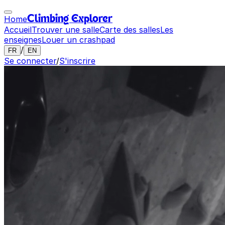
Home
Climbing Explorer
Accueil
Trouver une salle
Carte des salles
Les
enseignes
Louer un crashpad
/
FR
EN
Se connecter
/
S'inscrire