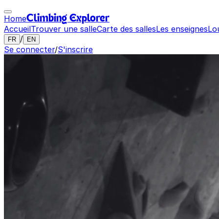
Home
Climbing Explorer
Accueil
Trouver une salle
Carte des salles
Les enseignes
Lo
/
FR
EN
Se connecter
/
S'inscrire