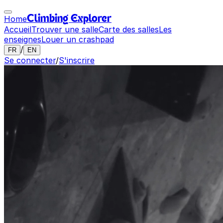
Home
Climbing Explorer
Accueil
Trouver une salle
Carte des salles
Les
enseignes
Louer un crashpad
/
FR
EN
Se connecter
/
S'inscrire