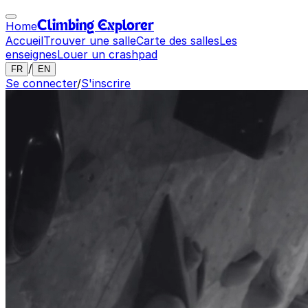
Home
Climbing Explorer
Accueil
Trouver une salle
Carte des salles
Les
enseignes
Louer un crashpad
/
FR
EN
Se connecter
/
S'inscrire