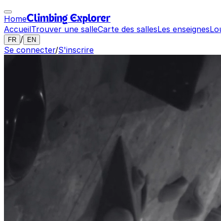
Home
Climbing Explorer
Accueil
Trouver une salle
Carte des salles
Les enseignes
Lo
/
FR
EN
Se connecter
/
S'inscrire