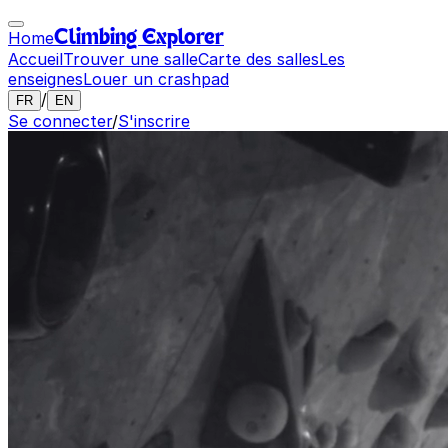
Home
Climbing Explorer
Accueil
Trouver une salle
Carte des salles
Les
enseignes
Louer un crashpad
/
FR
EN
Se connecter
/
S'inscrire