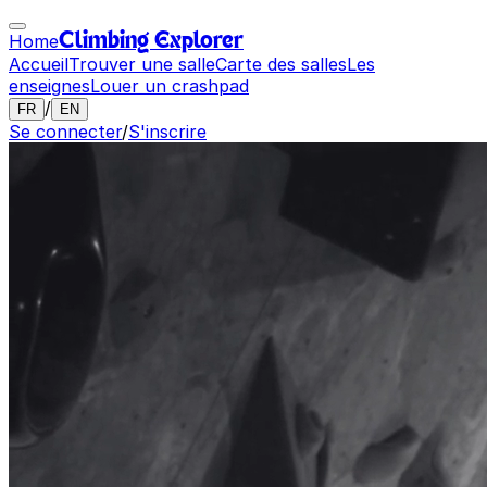
Home
Climbing Explorer
Accueil
Trouver une salle
Carte des salles
Les
enseignes
Louer un crashpad
/
FR
EN
Se connecter
/
S'inscrire