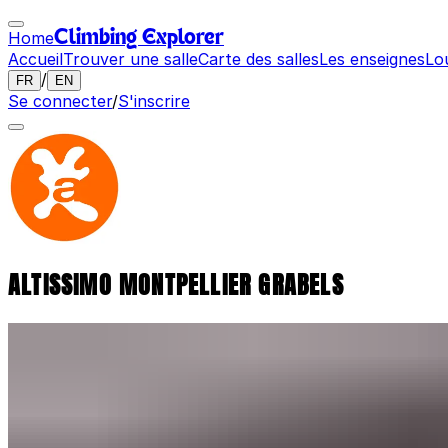
Home
Climbing Explorer
Accueil
Trouver une salle
Carte des salles
Les enseignes
Lo
/
FR
EN
Se connecter
/
S'inscrire
ALTISSIMO MONTPELLIER GRABELS