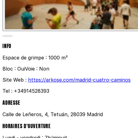
INFO
Espace de grimpe :
1000 m²
Bloc :
Oui
Voie :
Non
Site Web :
https://arkose.com/madrid-cuatro-caminos
Tel :
+34914528393
ADRESSE
Calle de Leñeros, 4, Tetuán, 28039 Madrid
HORAIRES D'OUVERTURE
Lundi - vendredi : 7h/minuit