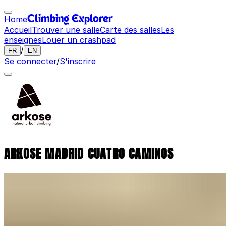
Home
Climbing Explorer
Accueil
Trouver une salle
Carte des salles
Les
enseignes
Louer un crashpad
/
FR
EN
Se connecter
/
S'inscrire
ARKOSE MADRID CUATRO CAMINOS