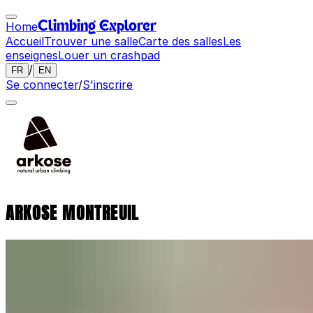
Home
Climbing Explorer
Accueil
Trouver une salle
Carte des salles
Les
enseignes
Louer un crashpad
/
FR
EN
Se connecter
/
S'inscrire
ARKOSE MONTREUIL