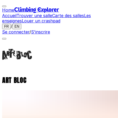
Home
Climbing Explorer
Accueil
Trouver une salle
Carte des salles
Les
enseignes
Louer un crashpad
/
FR
EN
Se connecter
/
S'inscrire
ART BLOC