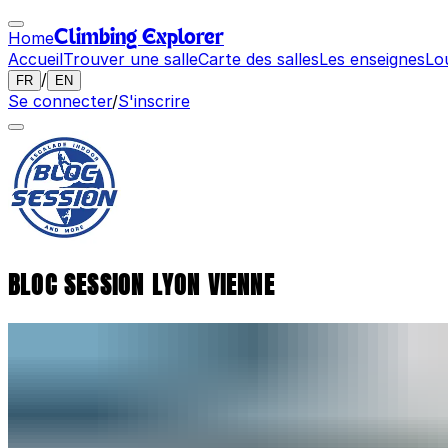
Home
Climbing Explorer
Accueil
Trouver une salle
Carte des salles
Les enseignes
Lo
/
FR
EN
Se connecter
/
S'inscrire
BLOC SESSION LYON VIENNE