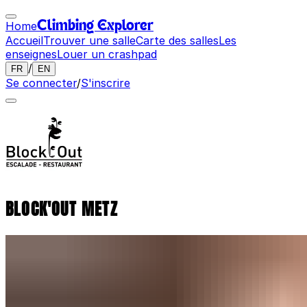
Home
Climbing Explorer
Accueil
Trouver une salle
Carte des salles
Les
enseignes
Louer un crashpad
/
FR
EN
Se connecter
/
S'inscrire
BLOCK'OUT METZ