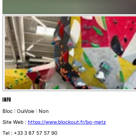
INFO
Bloc :
Oui
Voie :
Non
Site Web :
https://www.blockout.fr/bo-metz
Tel :
+33 3 87 57 57 90