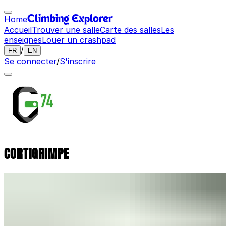
Home
Climbing Explorer
Accueil
Trouver une salle
Carte des salles
Les
enseignes
Louer un crashpad
/
FR
EN
Se connecter
/
S'inscrire
CORTIGRIMPE