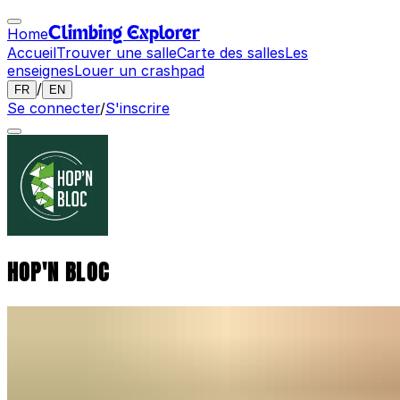
Home
Climbing Explorer
Accueil
Trouver une salle
Carte des salles
Les
enseignes
Louer un crashpad
/
FR
EN
Se connecter
/
S'inscrire
HOP'N BLOC