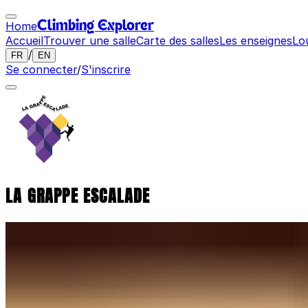
Home
Climbing Explorer
Accueil
Trouver une salle
Carte des salles
Les enseignes
Lo
/
FR
EN
Se connecter
/
S'inscrire
LA GRAPPE ESCALADE