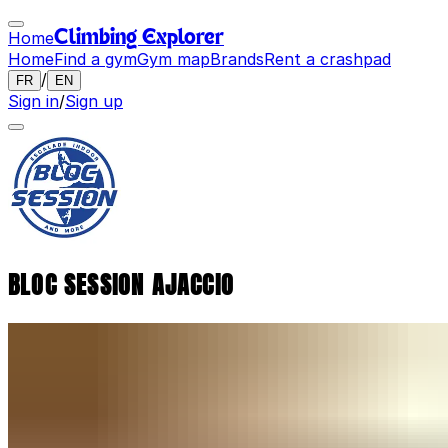
Home
Climbing Explorer
Home
Find a gym
Gym map
Brands
Rent a crashpad
/
FR
EN
Sign in
/
Sign up
BLOC SESSION AJACCIO