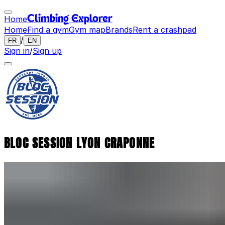
Home
Climbing Explorer
Home
Find a gym
Gym map
Brands
Rent a crashpad
/
FR
EN
Sign in
/
Sign up
BLOC SESSION LYON CRAPONNE