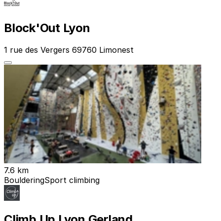
Block'Out Lyon
1 rue des Vergers 69760 Limonest
7.6 km
Bouldering
Sport climbing
Climb Up Lyon Gerland