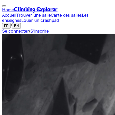
Home
Climbing Explorer
Accueil
Trouver une salle
Carte des salles
Les
enseignes
Louer un crashpad
/
FR
EN
Se connecter
/
S'inscrire