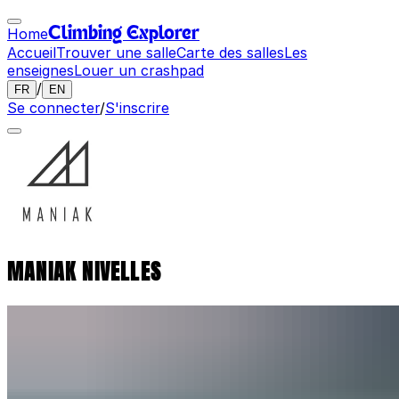
Home
Climbing Explorer
Accueil
Trouver une salle
Carte des salles
Les
enseignes
Louer un crashpad
/
FR
EN
Se connecter
/
S'inscrire
MANIAK NIVELLES