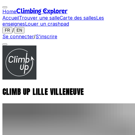
Home
Climbing Explorer
Accueil
Trouver une salle
Carte des salles
Les
enseignes
Louer un crashpad
/
FR
EN
Se connecter
/
S'inscrire
CLIMB UP LILLE VILLENEUVE