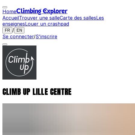
Home
Climbing Explorer
Accueil
Trouver une salle
Carte des salles
Les
enseignes
Louer un crashpad
/
FR
EN
Se connecter
/
S'inscrire
CLIMB UP LILLE CENTRE