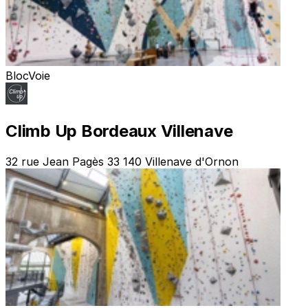
Bloc
Voie
Climb Up Bordeaux Villenave
32 rue Jean Pagès 33 140 Villenave d'Ornon