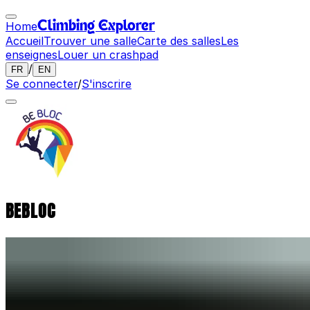
Home
Climbing Explorer
Accueil
Trouver une salle
Carte des salles
Les
enseignes
Louer un crashpad
/
FR
EN
Se connecter
/
S'inscrire
BEBLOC