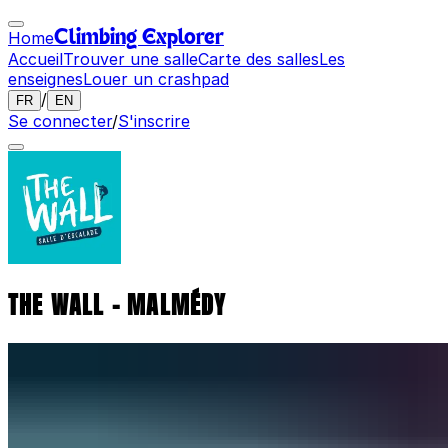
Home
Climbing Explorer
Accueil
Trouver une salle
Carte des salles
Les
enseignes
Louer un crashpad
/
FR
EN
Se connecter
/
S'inscrire
THE WALL - MALMÉDY