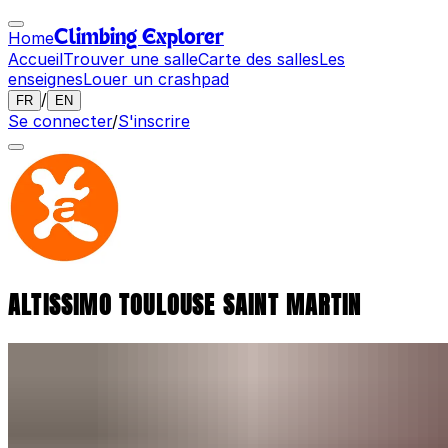
Home
Climbing Explorer
Accueil
Trouver une salle
Carte des salles
Les
enseignes
Louer un crashpad
/
FR
EN
Se connecter
/
S'inscrire
ALTISSIMO TOULOUSE SAINT MARTIN