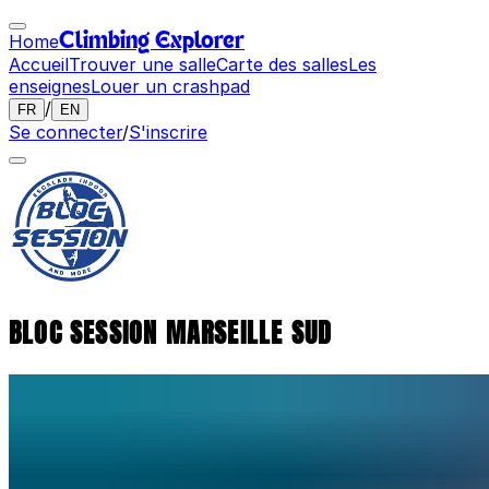
Home
Climbing Explorer
Accueil
Trouver une salle
Carte des salles
Les
enseignes
Louer un crashpad
/
FR
EN
Se connecter
/
S'inscrire
BLOC SESSION MARSEILLE SUD