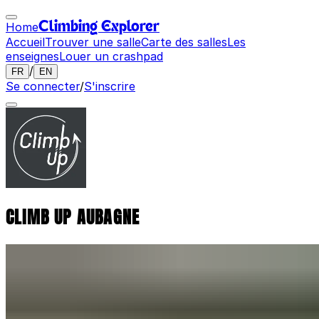
Home
Climbing Explorer
Accueil
Trouver une salle
Carte des salles
Les
enseignes
Louer un crashpad
/
FR
EN
Se connecter
/
S'inscrire
CLIMB UP AUBAGNE