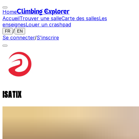
Home
Climbing Explorer
Accueil
Trouver une salle
Carte des salles
Les
enseignes
Louer un crashpad
/
FR
EN
Se connecter
/
S'inscrire
ISATIX