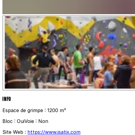
INFO
Espace de grimpe :
1200 m²
Bloc :
Oui
Voie :
Non
Site Web :
https://www.isatix.com