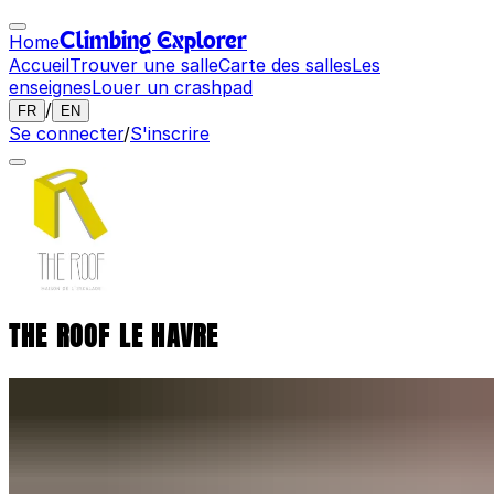
Home
Climbing Explorer
Accueil
Trouver une salle
Carte des salles
Les
enseignes
Louer un crashpad
/
FR
EN
Se connecter
/
S'inscrire
THE ROOF LE HAVRE