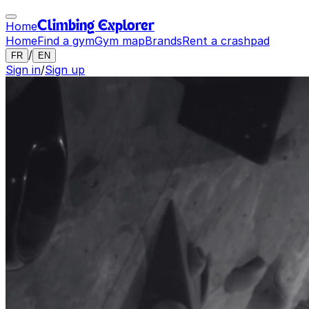
Home
Climbing Explorer
Home
Find a gym
Gym map
Brands
Rent a crashpad
/
FR
EN
Sign in
/
Sign up