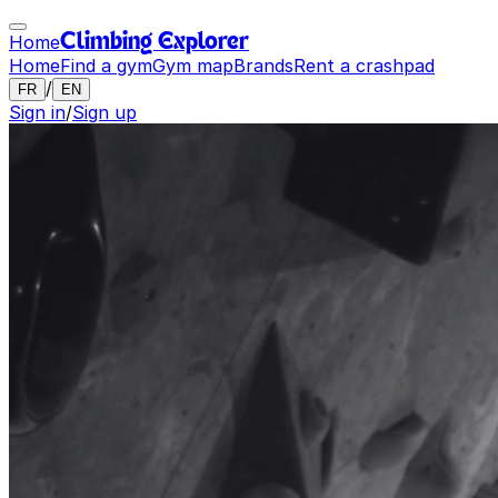
Home
Climbing Explorer
Home
Find a gym
Gym map
Brands
Rent a crashpad
/
FR
EN
Sign in
/
Sign up