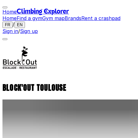
Home
Climbing Explorer
Home
Find a gym
Gym map
Brands
Rent a crashpad
/
FR
EN
Sign in
/
Sign up
BLOCK'OUT TOULOUSE