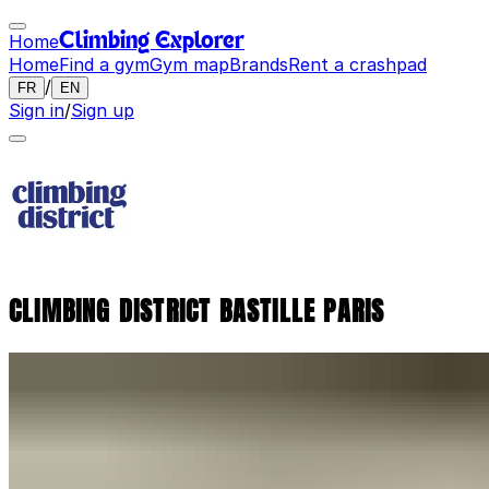
Home
Climbing Explorer
Home
Find a gym
Gym map
Brands
Rent a crashpad
/
FR
EN
Sign in
/
Sign up
CLIMBING DISTRICT BASTILLE PARIS