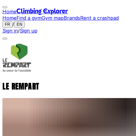
Home
Climbing Explorer
Home
Find a gym
Gym map
Brands
Rent a crashpad
/
FR
EN
Sign in
/
Sign up
LE REMPART